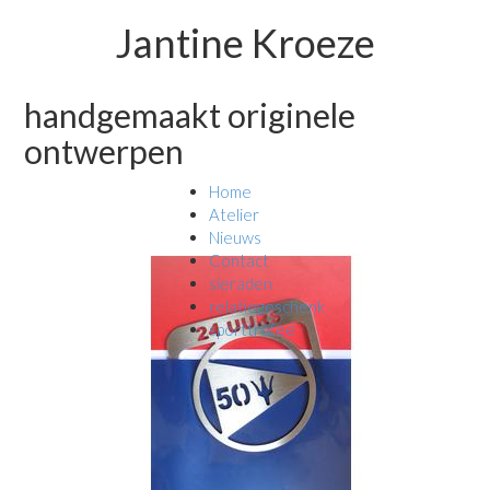
Jantine Kroeze
handgemaakt originele
ontwerpen
Home
Atelier
Nieuws
Contact
sieraden
relatiegeschenk
sporttrofee