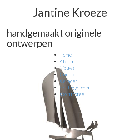
Jantine Kroeze
handgemaakt originele
ontwerpen
Home
Atelier
Nieuws
Contact
sieraden
relatiegeschenk
sporttrofee