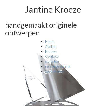
Jantine Kroeze
handgemaakt originele
ontwerpen
Home
Atelier
Nieuws
Contact
sieraden
relatiegeschenk
sporttrofee