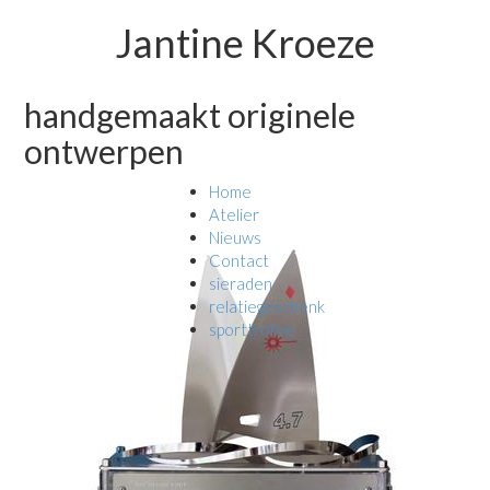
Jantine Kroeze
handgemaakt originele
ontwerpen
Home
Atelier
Nieuws
Contact
sieraden
relatiegeschenk
sporttrofee