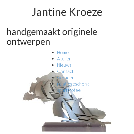
Jantine Kroeze
handgemaakt originele
ontwerpen
Home
Atelier
Nieuws
Contact
sieraden
relatiegeschenk
sporttrofee