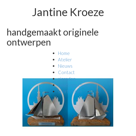
Jantine Kroeze
handgemaakt originele
ontwerpen
Home
Atelier
Nieuws
Contact
sieraden
relatiegeschenk
sporttrofee