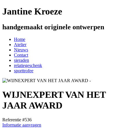
Jantine Kroeze
handgemaakt originele ontwerpen
Home
Atelier
Nieuws
Contact
sieraden
relatiegeschenk
sporttrofee
WIJNEXPERT VAN HET
JAAR AWARD
Referentie #536
Informatie aanvragen