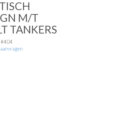
TISCH
IGN M/T
LT TANKERS
e #404
 aanvragen