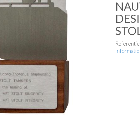
NAU
DES
STO
Referenti
Informatie