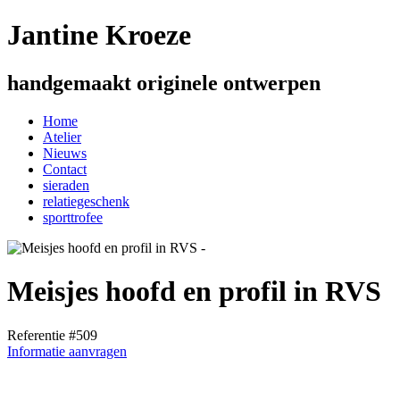
Jantine Kroeze
handgemaakt originele ontwerpen
Home
Atelier
Nieuws
Contact
sieraden
relatiegeschenk
sporttrofee
Meisjes hoofd en profil in RVS
Referentie #509
Informatie aanvragen