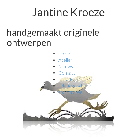
Jantine Kroeze
handgemaakt originele
ontwerpen
Home
Atelier
Nieuws
Contact
sieraden
relatiegeschenk
sporttrofee