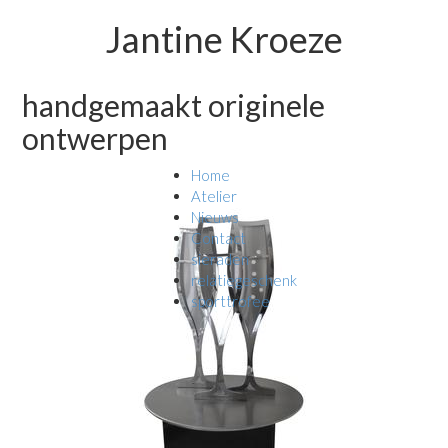
Jantine Kroeze
handgemaakt originele
ontwerpen
Home
Atelier
Nieuws
Contact
sieraden
relatiegeschenk
sporttrofee