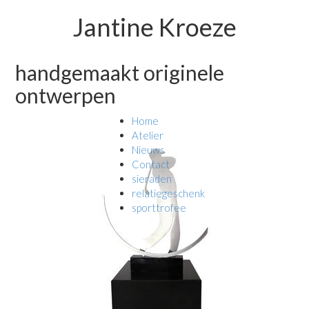
Jantine Kroeze
handgemaakt originele
ontwerpen
Home
Atelier
Nieuws
Contact
sieraden
relatiegeschenk
sporttrofee